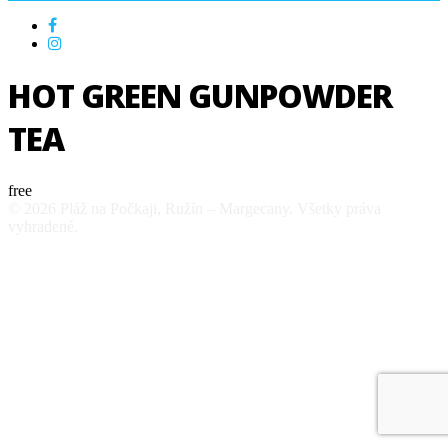
HOT GREEN GUNPOWDER
TEA
free
© 2026 Pláž na Počkaji, Ružín – Margecany. Všetky práva
vyhradené.