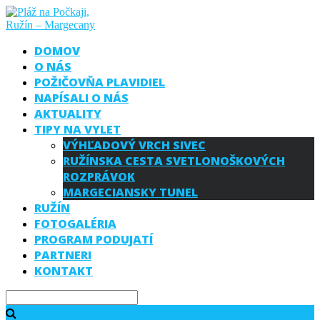
DOMOV
O NÁS
POŽIČOVŇA PLAVIDIEL
NAPÍSALI O NÁS
AKTUALITY
TIPY NA VYLET
VÝHĽADOVÝ VRCH SIVEC
RUŽÍNSKA CESTA SVETLONOŠKOVÝCH
ROZPRÁVOK
MARGECIANSKY TUNEL
RUŽÍN
FOTOGALÉRIA
PROGRAM PODUJATÍ
PARTNERI
KONTAKT